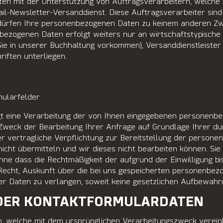
n mit der Unterstützung von Auftragsverarbeitern, welche u
il-Newsletter-Versanddienst. Diese Auftragsverarbeiter sin
ürfen Ihre personenbezogenen Daten zu keinem anderen Zwe
ezogenen Daten erfolgt weiters nur an wirtschaftstypische Di
Sie in unserer Buchhaltung vorkommen), Versanddienstleister (
riften unterliegen.
mularfelder
t eine Verarbeitung der von Ihnen eingegebenen personenb
Zweck der Bearbeitung Ihrer Anfrage auf Grundlage Ihrer du
der vertragliche Verpflichtung zur Bereitstellung der persone
 nicht übermitteln und wir dieses nicht bearbeiten können. Sie
 ohne dass die Rechtmäßigkeit der aufgrund der Einwilligung b
Recht, Auskunft über die bei uns gespeicherten personenbezo
rer Daten zu verlangen, soweit keine gesetzlichen Aufbewahr
DER KONTAKTFORMULARDATEN
n, welche mit dem ursprünglichen Verarbeitungszweck verein