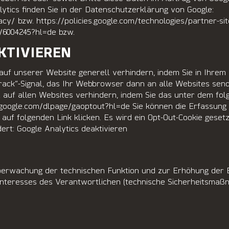
tics finden Sie in der Datenschutzerklärung von Google:
acy/
bzw.
https://policies.google.com/technologies/partner-si
r/6004245?hl=de bzw.
KTIVIEREN
auf unserer Website generell verhindern, indem Sie in Ihrem
rack“-Signal, das Ihr Webbrowser dann an alle Websites send
 auf allen Websites verhindern, indem Sie das unter dem fo
ls.google.com/dlpage/gaoptout?hl=de Sie können die Erfassung
auf folgenden Link klicken. Es wird ein Opt-Out-Cookie gesetz
dert:
Google Analytics deaktivieren
erwachung der technischen Funktion und zur Erhöhung der B
Interesses des Verantwortlichen (technische Sicherheitsma