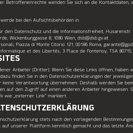
er Betroffenenrechte wenden Sie sich an die Kontaktdaten, 
werde bei den Aufsichtsbehörden in
 den Datenschutz und die Informationsfreiheit, Husarenstr. 
rde, Wickenburggasse 8, 1080 Wien, dsb@dsb.gv.at
ersonali, Piazza di Monte Citorio 121, 00186 Roma, garante@gpdp
Informatique et des Libertés, 3 Place de Fontenoy, TSA 8071
SITES
ener Anbieter (Dritter). Wenn Sie diese Links öffnen, haben 
azu finden Sie in den Datenschutzerklärungen der jeweiligen
r keine Verantwortung übernehmen. Deshalb werden Sie beim
n auf den Zugriff auf einen anderen Anbieter hingewiesen. So
k wie „externer Link“ markiert.
ATENSCHUTZERKLÄRUNG
enschutzerklärung stets nach den vorliegenden Bestimmunge
auf unserer Plattform kenntlich gemacht und das letzte Ä