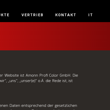
UKTE
VERTRIEB
KONTAKT
IT
er Website ist Amonn Profi Color GmbH. Die
„uns“, „unser(e)“ o.Ä. die Rede ist, ist
enen Daten entsprechend der gesetzlichen