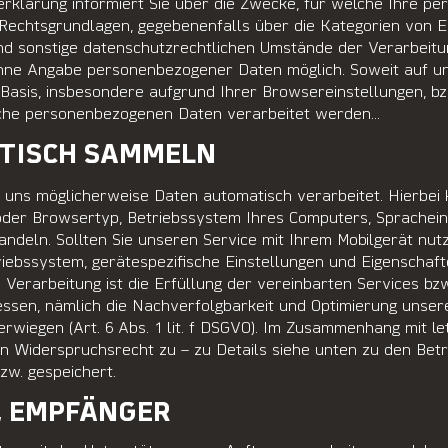
erklärung informiert Sie über die Zwecke, für welche Ihre 
 Rechtsgrundlagen, gegebenenfalls über die Kategorien von E
nd sonstige datenschutzrechtlichen Umstände der Verarbeit
 ohne Angabe personenbezogener Daten möglich. Soweit auf 
 Basis, insbesondere aufgrund Ihrer Browsereinstellungen, bzw.
lche personenbezogenen Daten verarbeitet werden...
ATISCH SAMMELN
ns möglicherweise Daten automatisch verarbeitet. Hierbei 
oder Browsertyp, Betriebssystem Ihres Computers, Sprachein
ndeln. Sollten Sie unseren Service mit Ihrem Mobilgerät nutz
riebssystem, gerätespezifische Einstellungen und Eigenschaf
 Verarbeitung ist die Erfüllung der vereinbarten Services bz
essen, nämlich die Nachverfolgbarkeit und Optimierung unsere
erwiegen (Art. 6 Abs. 1 lit. f DSGVO). Im Zusammenhang mit l
n Widerspruchsrecht zu – zu Details siehe unten zu den Bet
zw. gespeichert.
, EMPFÄNGER