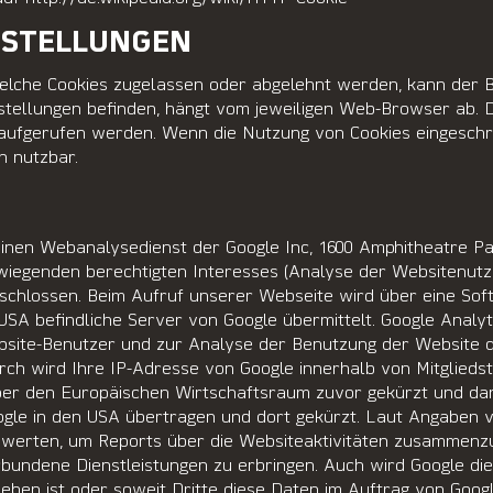
NSTELLUNGEN
lche Cookies zugelassen oder abgelehnt werden, kann der B
stellungen befinden, hängt vom jeweiligen Web-Browser ab. 
 aufgerufen werden. Wenn die Nutzung von Cookies eingeschr
h nutzbar.
einen Webanalysedienst der Google Inc, 1600 Amphitheatre P
wiegenden berechtigten Interesses (Analyse der Websitenutz
schlossen. Beim Aufruf unserer Webseite wird über eine Sof
n USA befindliche Server von Google übermittelt. Google Anal
site-Benutzer und zur Analyse der Benutzung der Website d
urch wird Ihre IP-Adresse von Google innerhalb von Mitglieds
r den Europäischen Wirtschaftsraum zuvor gekürzt und dami
oogle in den USA übertragen und dort gekürzt. Laut Angaben 
werten, um Reports über die Websiteaktivitäten zusammenzu
undene Dienstleistungen zu erbringen. Auch wird Google die
ieben ist oder soweit Dritte diese Daten im Auftrag von Googl