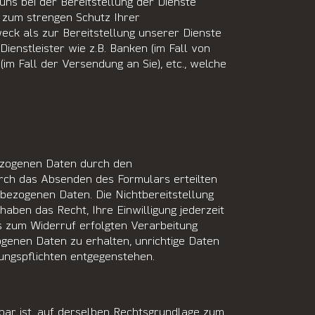
ns bei der Bereitstellung der Dienste
d zum strengen Schutz Ihrer
ck als zur Bereitstellung unserer Dienste
enstleister wie z.B. Banken (im Fall von
im Fall der Versendung an Sie), etc., welche
ezogenen Daten durch den
rch das Absenden des Formulars erteilten
nbezogenen Daten. Die Nichtbereitstellung
 haben das Recht, Ihre Einwilligung jederzeit
is zum Widerruf erfolgten Verarbeitung
genen Daten zu erhalten, unrichtige Daten
ungspflichten entgegenstehen.
bar ist, auf derselben Rechtsgrundlage zum