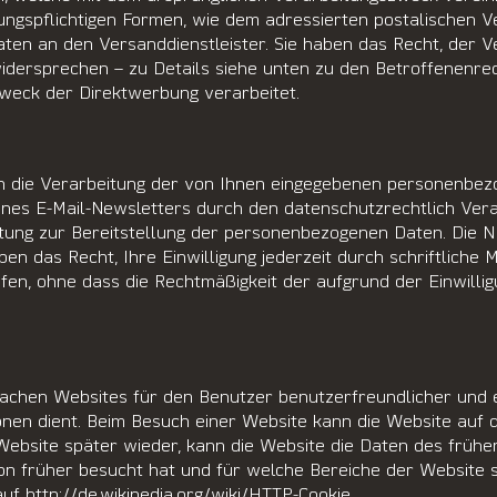
igungspflichtigen Formen, wie dem adressierten postalischen
 Daten an den Versanddienstleister. Sie haben das Recht, de
idersprechen – zu Details siehe unten zu den Betroffenenre
eck der Direktwerbung verarbeitet.
in die Verarbeitung der von Ihnen eingegebenen personenbe
ines E-Mail-Newsletters durch den datenschutzrechtlich Veran
tung zur Bereitstellung der personenbezogenen Daten. Die Nich
ben das Recht, Ihre Einwilligung jederzeit durch schriftliche 
fen, ohne dass die Rechtmäßigkeit der aufgrund der Einwillig
hen Websites für den Benutzer benutzerfreundlicher und effi
ionen dient. Beim Besuch einer Website kann die Website au
Website später wieder, kann die Website die Daten des frühe
hon früher besucht hat und für welche Bereiche der Website s
auf
http://de.wikipedia.org/wiki/HTTP-Cookie